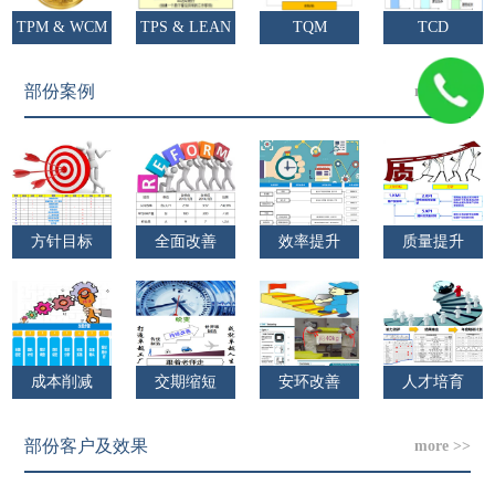
TPM & WCM
TPS & LEAN
TQM
TCD
部份案例
more >>
方针目标
全面改善
效率提升
质量提升
成本削减
交期缩短
安环改善
人才培育
部份客户及效果
more >>