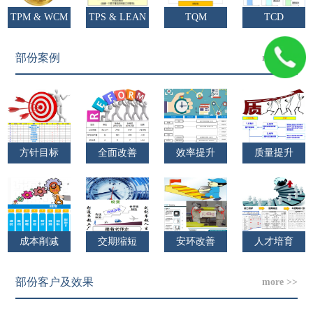
TPM & WCM
TPS & LEAN
TQM
TCD
部份案例
more >>
方针目标
全面改善
效率提升
质量提升
成本削减
交期缩短
安环改善
人才培育
部份客户及效果
more >>